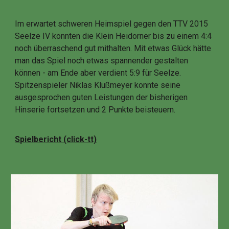
Im erwartet schweren Heimspiel gegen den TTV 2015
Seelze IV konnten die Klein Heidorner bis zu einem 4:4
noch überraschend gut mithalten. Mit etwas Glück hätte
man das Spiel noch etwas spannender gestalten
können - am Ende aber verdient 5:9 für Seelze.
Spitzenspieler Niklas Klußmeyer konnte seine
ausgesprochen guten Leistungen der bisherigen
Hinserie fortsetzen und 2 Punkte beisteuern.
Spielbericht (click-tt)