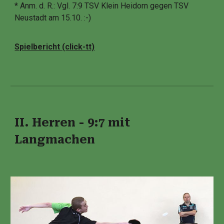
* Anm. d. R.: Vgl. 7:9 TSV Klein Heidorn gegen TSV
Neustadt am 15.10. :-)
Spielbericht (click-tt)
II. Herren - 9:7 mit
Langmachen